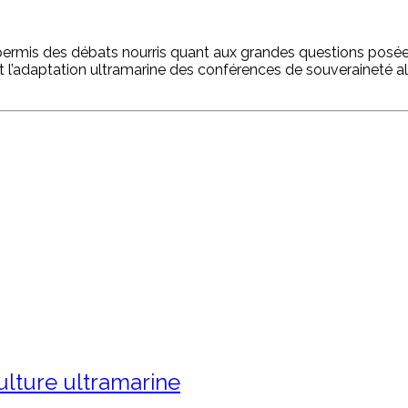
mis des débats nourris quant aux grandes questions posées a
 l’adaptation ultramarine des conférences de souveraineté alim
culture ultramarine