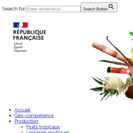
Search for:
Search Button
Passer
au
contenu
Accueil
Géo-compétence
Production
Fruits tropicaux
Légumes exotiques