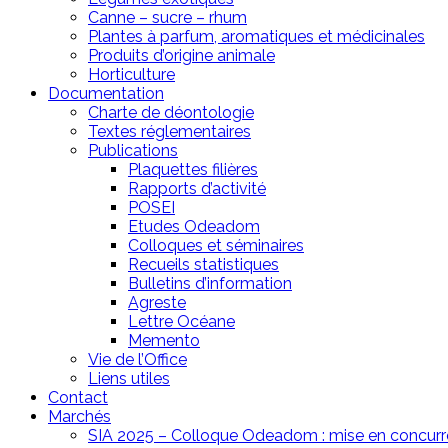
Canne – sucre – rhum
Plantes à parfum, aromatiques et médicinales
Produits d’origine animale
Horticulture
Documentation
Charte de déontologie
Textes réglementaires
Publications
Plaquettes filières
Rapports d’activité
POSEI
Etudes Odeadom
Colloques et séminaires
Recueils statistiques
Bulletins d’information
Agreste
Lettre Océane
Memento
Vie de l’Office
Liens utiles
Contact
Marchés
SIA 2025 – Colloque Odeadom : mise en concur