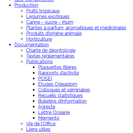
Production
Fruits tropicaux
Légumes exotiques
Canne – sucre – rhum
Plantes à parfum, aromatiques et médicinales
Produits d’origine animale
Horticulture
Documentation
Charte de déontologie
Textes réglementaires
Publications
Plaquettes filières
Rapports d’activité
POSEI
Etudes Odeadom
Colloques et séminaires
Recueils statistiques
Bulletins d’information
Agreste
Lettre Océane
Memento
Vie de l’Office
Liens utiles