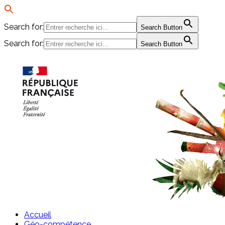
Search for:
Search Button
Search for:
Search Button
Passer
au
contenu
Accueil
Géo-compétence