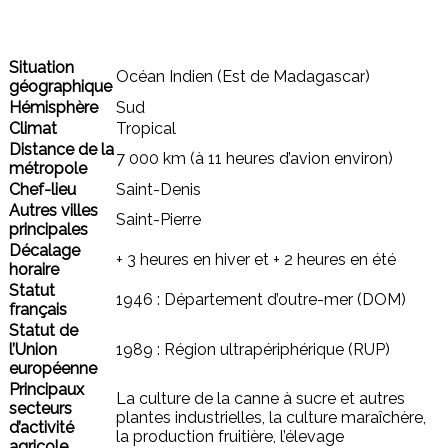
Situation
Océan Indien (Est de Madagascar)
géographique
Hémisphère
Sud
Climat
Tropical
Distance de la
7 000 km (à 11 heures d’avion environ)
métropole
Chef-lieu
Saint-Denis
Autres villes
Saint-Pierre
principales
Décalage
+ 3 heures en hiver et + 2 heures en été
horaire
Statut
1946 : Département d’outre-mer (DOM)
français
Statut de
l’Union
1989 : Région ultrapériphérique (RUP)
européenne
Principaux
La culture de la canne à sucre et autres
secteurs
plantes industrielles, la culture maraîchère,
d’activité
la production fruitière, l’élevage
agricole