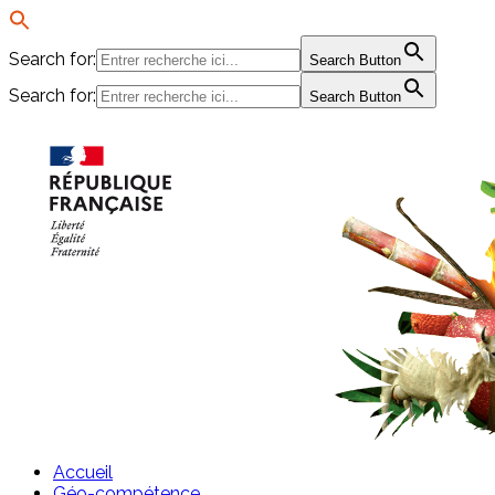
Search for:
Search Button
Search for:
Search Button
Passer
au
contenu
Accueil
Géo-compétence