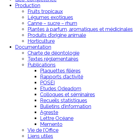
Production
Fruits tropicaux
Légumes exotiques
Canne – sucre – rhum
Plantes à parfum, aromatiques et médicinales
Produits d’origine animale
Horticulture
Documentation
Charte de déontologie
Textes réglementaires
Publications
Plaquettes filières
Rapports d’activité
POSEI
Etudes Odeadom
Colloques et séminaires
Recueils statistiques
Bulletins d’information
Agreste
Lettre Océane
Memento
Vie de l’Office
Liens utiles