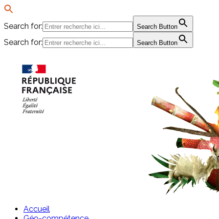
Search for:
Search Button
Search for:
Search Button
Passer
au
contenu
Accueil
Géo-compétence