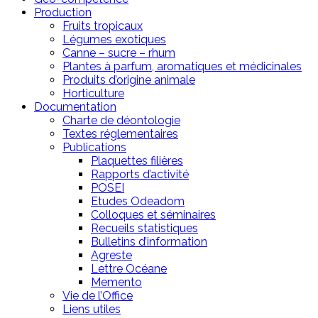
Production
Fruits tropicaux
Légumes exotiques
Canne – sucre – rhum
Plantes à parfum, aromatiques et médicinales
Produits d’origine animale
Horticulture
Documentation
Charte de déontologie
Textes réglementaires
Publications
Plaquettes filières
Rapports d’activité
POSEI
Etudes Odeadom
Colloques et séminaires
Recueils statistiques
Bulletins d’information
Agreste
Lettre Océane
Memento
Vie de l’Office
Liens utiles