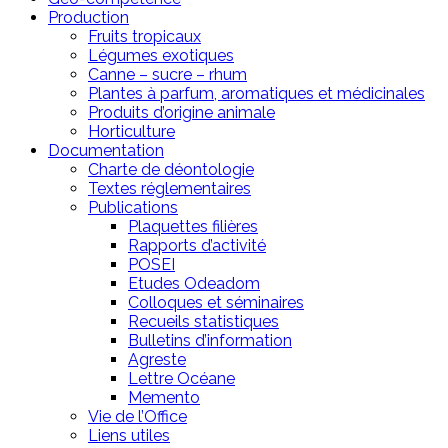
Production
Fruits tropicaux
Légumes exotiques
Canne – sucre – rhum
Plantes à parfum, aromatiques et médicinales
Produits d’origine animale
Horticulture
Documentation
Charte de déontologie
Textes réglementaires
Publications
Plaquettes filières
Rapports d’activité
POSEI
Etudes Odeadom
Colloques et séminaires
Recueils statistiques
Bulletins d’information
Agreste
Lettre Océane
Memento
Vie de l’Office
Liens utiles