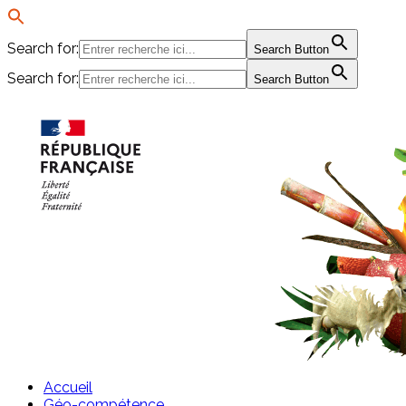
Search for:
Search Button
Search for:
Search Button
Passer
au
contenu
Accueil
Géo-compétence