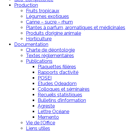
Production
Fruits tropicaux
Légumes exotiques
Canne – sucre – rhum
Plantes à parfum, aromatiques et médicinales
Produits d’origine animale
Horticulture
Documentation
Charte de déontologie
Textes réglementaires
Publications
Plaquettes filières
Rapports d’activité
POSEI
Etudes Odeadom
Colloques et séminaires
Recueils statistiques
Bulletins d’information
Agreste
Lettre Océane
Memento
Vie de l’Office
Liens utiles