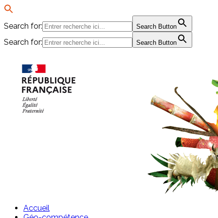
Search for:
Search Button
Search for:
Search Button
Passer
au
contenu
Accueil
Géo-compétence