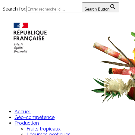
Search for:
Search Button
Passer
au
contenu
Accueil
Géo-compétence
Production
Fruits tropicaux
Légumes exotiques