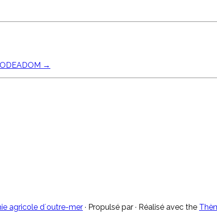
de l’ODEADOM
→
e agricole d´outre-mer
·
Propulsé par
·
Réalisé avec the
Thèm