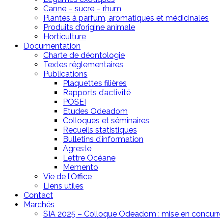
Canne – sucre – rhum
Plantes à parfum, aromatiques et médicinales
Produits d’origine animale
Horticulture
Documentation
Charte de déontologie
Textes réglementaires
Publications
Plaquettes filières
Rapports d’activité
POSEI
Etudes Odeadom
Colloques et séminaires
Recueils statistiques
Bulletins d’information
Agreste
Lettre Océane
Memento
Vie de l’Office
Liens utiles
Contact
Marchés
SIA 2025 – Colloque Odeadom : mise en concur