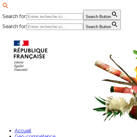
Search for:
Search Button
Search for:
Search Button
Passer
au
contenu
Accueil
Géo-compétence