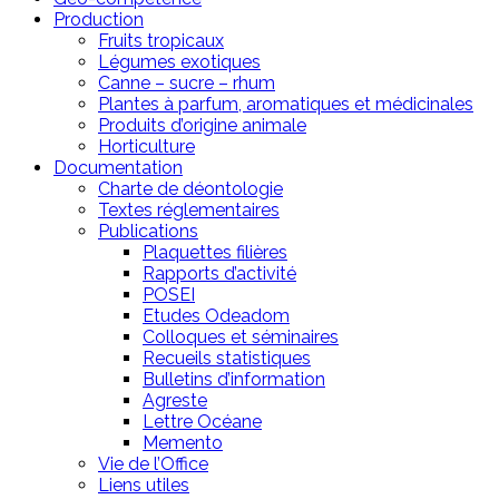
Production
Fruits tropicaux
Légumes exotiques
Canne – sucre – rhum
Plantes à parfum, aromatiques et médicinales
Produits d’origine animale
Horticulture
Documentation
Charte de déontologie
Textes réglementaires
Publications
Plaquettes filières
Rapports d’activité
POSEI
Etudes Odeadom
Colloques et séminaires
Recueils statistiques
Bulletins d’information
Agreste
Lettre Océane
Memento
Vie de l’Office
Liens utiles